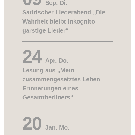
Sep.
Di.
Satirischer Liederabend „Die
Wahrheit bleibt inkognito –
garstige Lieder“
24
Apr.
Do.
Lesung aus „Mein
zusammengesetztes Leben –
Erinnerungen eines
Gesamtberliners“
20
Jan.
Mo.