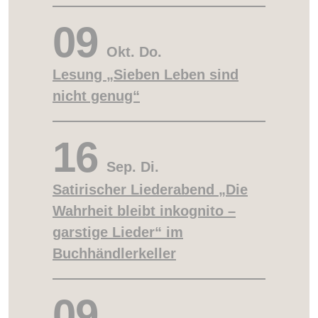
09
Okt.
Do.
Lesung „Sieben Leben sind
nicht genug“
16
Sep.
Di.
Satirischer Liederabend „Die
Wahrheit bleibt inkognito –
garstige Lieder“ im
Buchhändlerkeller
09