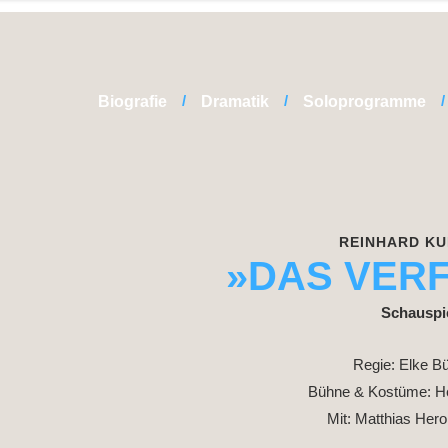
Biografie
Dramatik
Soloprogramme
REINHARD K
»DAS VER
Schauspi
Regie: Elke B
Bühne & Kostüme: H
Mit: Matthias Hero