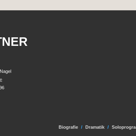
TNER
L
-Nagel
e
 96
Biografie
Dramatik
Soloprogr